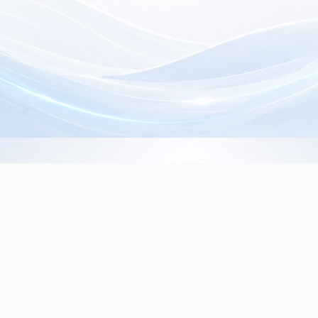
Info de Contacto
Dialer SRL
La Rioja 827, (1221ACF)
C.A.B.A. - Argentina
(+5411) 4932-3838