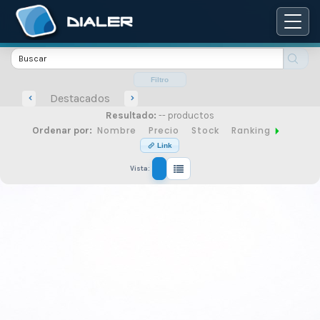
Catálogo
de
Filtro
Destacados
Resultado:
-- productos
productos
Nombre
Precio
Stock
Ranking
Ordenar por:
Link
Vista:
de
seguridad