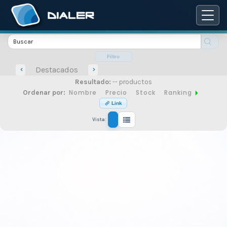
Catálogo
de
Filtro
Destacados
Resultado:
-- productos
productos
Nombre
Precio
Stock
Ranking
Ordenar por:
Link
Vista:
de
seguridad