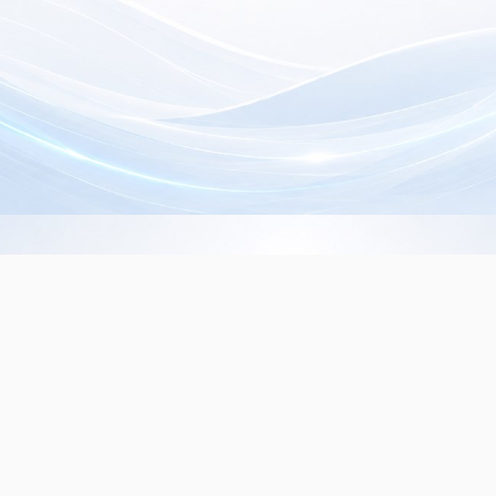
Info de Contacto
Dialer SRL
La Rioja 827, (1221ACF)
C.A.B.A. - Argentina
(+5411) 4932-3838