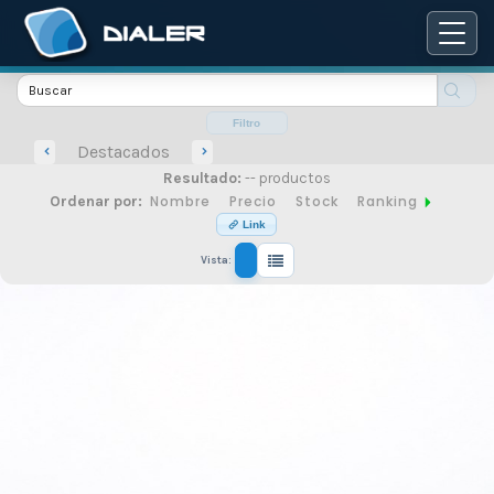
Catálogo
de
Filtro
Destacados
Resultado:
-- productos
productos
Nombre
Precio
Stock
Ranking
Ordenar por:
Link
Vista:
de
seguridad