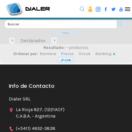
Filtro
Destacados
Resultado:
-- productos
Nombre
Precio
Stock
Ranking
Ordenar por:
Link
Info de Contacto
Dialer SRL
La Rioja 827, (1221ACF)
C.A.B.A. - Argentina
(+5411) 4932-3838