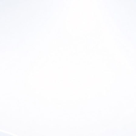
Ho
Home
En
a Historia
Productos
Lu
ras Marcas
Canal de YouTube
So
 de Ofertas
Contacto
etter
Soporte