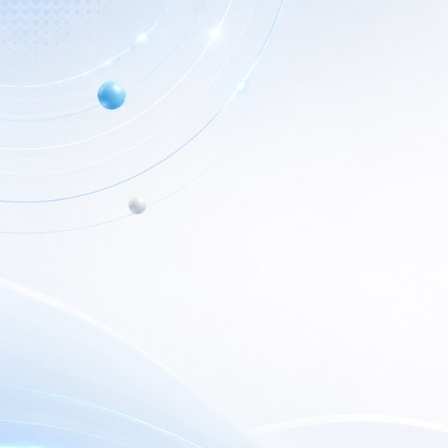
Info de Contacto
Home
Dialer SRL
Nuestr
La Rioja 827, (1221ACF)
C.A.B.A. - Argentina
Nuest
(+5411) 4932-3838
Outlet
dialerseguridad@dialer.com.ar
Newsl