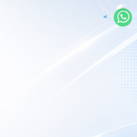
rarios de atención
 nuestro local
nes a Viernes:
9AM – 6PM
porte Técnico:
Las 24hs online.