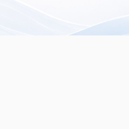
rista especializado en
servados.