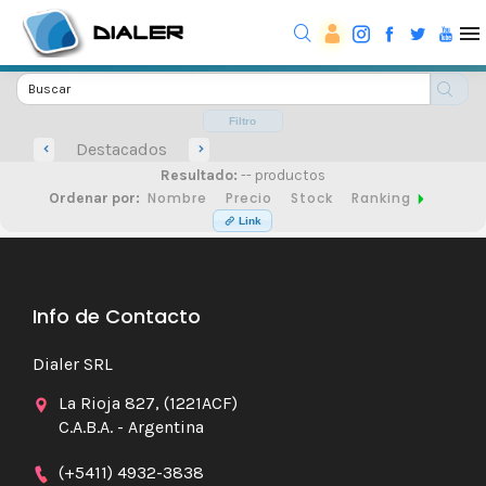
Filtro
Destacados
Resultado:
-- productos
Nombre
Precio
Stock
Ranking
Ordenar por:
Link
Info de Contacto
Dialer SRL
La Rioja 827, (1221ACF)
C.A.B.A. - Argentina
(+5411) 4932-3838