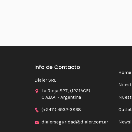
Info de Contacto
Home
Dialer SRL
Nuestr
La Rioja 827, (1221ACF)
C.A.B.A. - Argentina
Nuest
(+5411) 4932-3838
Outlet
dialerseguridad@dialer.com.ar
Newsl