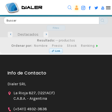
Filtro
Destacados
Resultado:
-- productos
Nombre
Precio
Stock
Ranking
Ordenar por:
Link
Info de Contacto
Dialer SRL
La Rioja 827, (1221ACF)
C.A.B.A. - Argentina
(+5411) 4932-3838