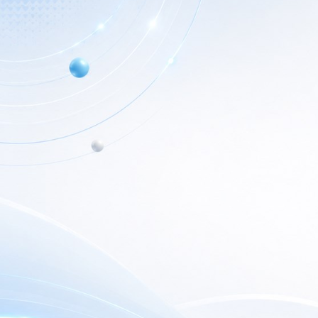
Info de Contacto
Home
Dialer SRL
Nuestr
La Rioja 827, (1221ACF)
C.A.B.A. - Argentina
Nuest
(+5411) 4932-3838
Outlet
dialerseguridad@dialer.com.ar
Newsl