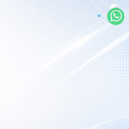
rarios de atención
 nuestro local
nes a Viernes:
9AM – 6PM
porte Técnico:
Las 24hs online.