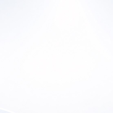
Ho
Home
En
a Historia
Productos
Lu
ras Marcas
Canal de YouTube
So
 de Ofertas
Contacto
etter
Soporte