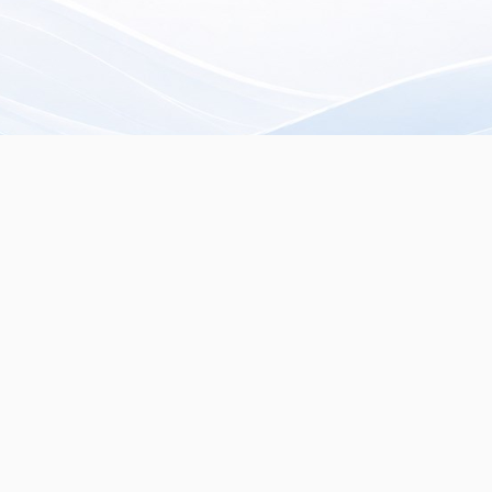
rista especializado en
servados.