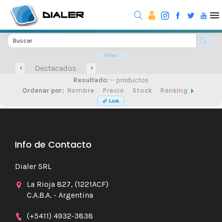
Filtro
Destacados
Resultado:
-- productos
Nombre
Precio
Stock
Ranking
Ordenar por:
Link
Info de Contacto
Dialer SRL
La Rioja 827, (1221ACF)
C.A.B.A. - Argentina
(+5411) 4932-3838