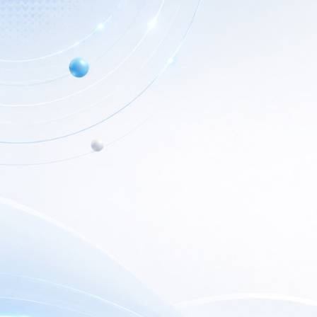
Info de Contacto
Home
Dialer SRL
Nuestr
La Rioja 827, (1221ACF)
C.A.B.A. - Argentina
Nuest
(+5411) 4932-3838
Outlet
dialerseguridad@dialer.com.ar
Newsl