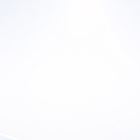
Ho
Home
En
a Historia
Productos
Lu
ras Marcas
Canal de YouTube
So
 de Ofertas
Contacto
etter
Soporte