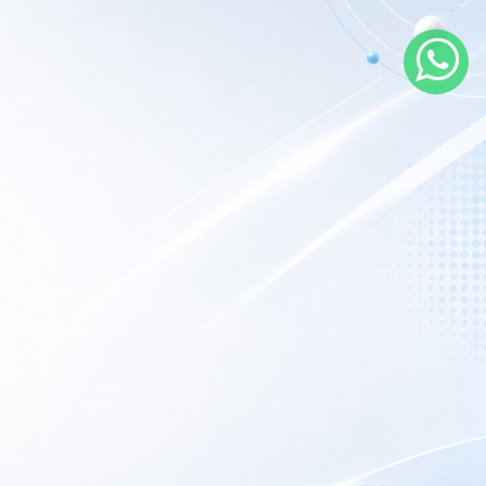
rarios de atención
 nuestro local
nes a Viernes:
9AM – 6PM
porte Técnico:
Las 24hs online.