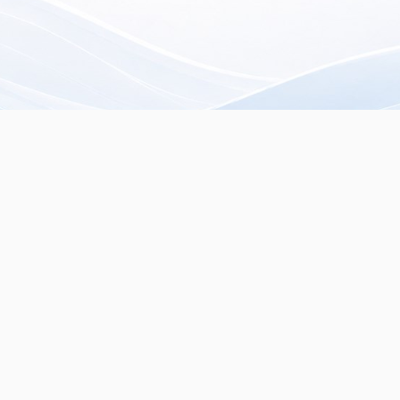
rista especializado en
servados.