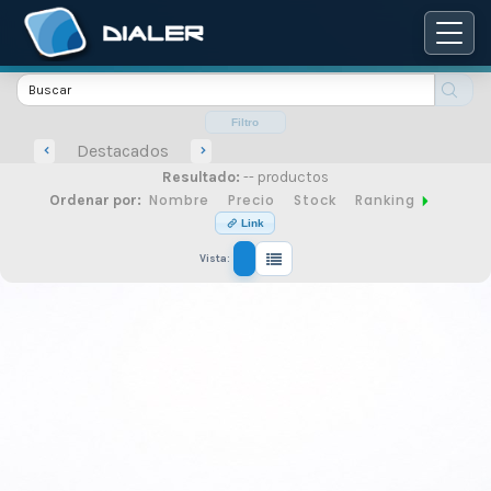
Catálogo
de
Filtro
Destacados
Resultado:
-- productos
productos
Nombre
Precio
Stock
Ranking
Ordenar por:
Link
Vista:
de
seguridad