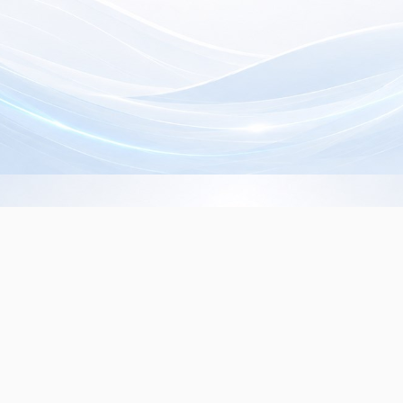
Info de Contacto
Dialer SRL
La Rioja 827, (1221ACF)
C.A.B.A. - Argentina
(+5411) 4932-3838