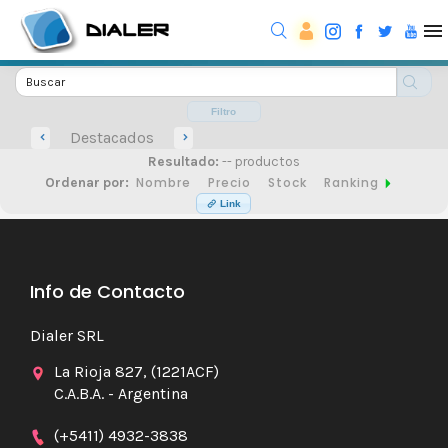
Filtro
Destacados
Resultado:
-- productos
Nombre
Precio
Stock
Ranking
Ordenar por:
Link
Info de Contacto
Dialer SRL
La Rioja 827, (1221ACF)
C.A.B.A. - Argentina
(+5411) 4932-3838