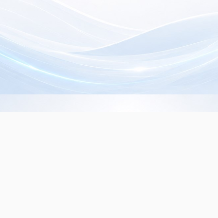
Info de Contacto
Dialer SRL
La Rioja 827, (1221ACF)
C.A.B.A. - Argentina
(+5411) 4932-3838