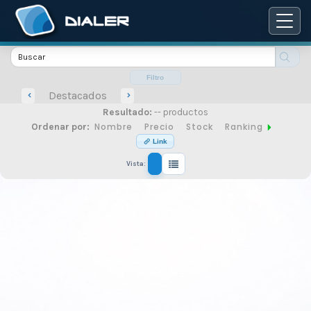
Catálogo
de
Filtro
Destacados
Resultado:
-- productos
productos
Nombre
Precio
Stock
Ranking
Ordenar por:
Link
Vista:
de
seguridad