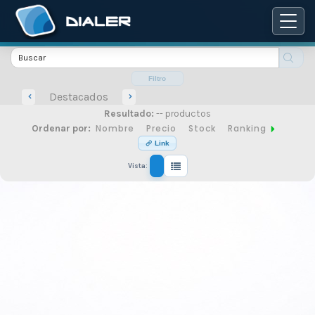
Catálogo
de
Filtro
Destacados
Resultado:
-- productos
productos
Nombre
Precio
Stock
Ranking
Ordenar por:
Link
Vista:
de
seguridad