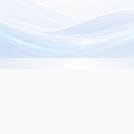
Info de Contacto
Dialer SRL
La Rioja 827, (1221ACF)
C.A.B.A. - Argentina
(+5411) 4932-3838