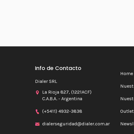
Info de Contacto
Home
Dialer SRL
Nuestr
La Rioja 827, (1221ACF)
C.A.B.A. - Argentina
Nuest
(+5411) 4932-3838
Outlet
dialerseguridad@dialer.com.ar
Newsl