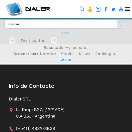
Filtro
Destacados
Resultado:
-- productos
Nombre
Precio
Stock
Ranking
Ordenar por:
Link
Info de Contacto
Dialer SRL
La Rioja 827, (1221ACF)
C.A.B.A. - Argentina
(+5411) 4932-3838