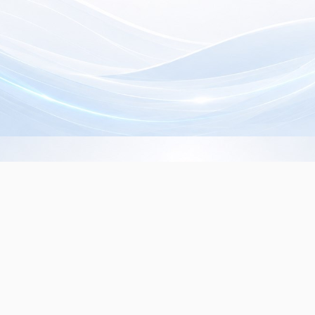
Info de Contacto
Dialer SRL
La Rioja 827, (1221ACF)
C.A.B.A. - Argentina
(+5411) 4932-3838