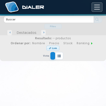
Catálogo
de
Filtro
Destacados
Resultado:
-- productos
productos
Nombre
Precio
Stock
Ranking
Ordenar por:
Link
Vista:
de
seguridad