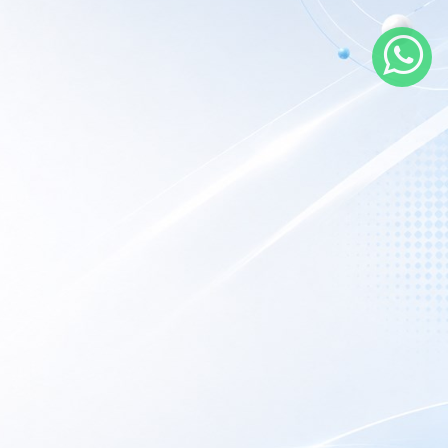
rarios de atención
 nuestro local
nes a Viernes:
9AM – 6PM
porte Técnico:
Las 24hs online.