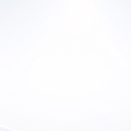
Ho
Home
En
a Historia
Productos
Lu
ras Marcas
Canal de YouTube
So
 de Ofertas
Contacto
etter
Soporte