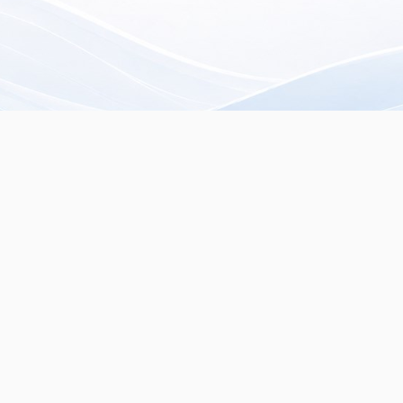
rista especializado en
servados.