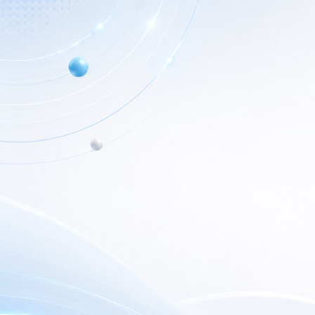
Info de Contacto
Home
Dialer SRL
Nuestr
La Rioja 827, (1221ACF)
C.A.B.A. - Argentina
Nuest
(+5411) 4932-3838
Outlet
dialerseguridad@dialer.com.ar
Newsl