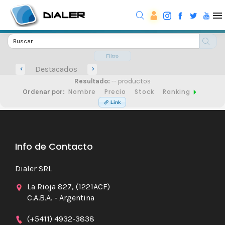
Filtro
Destacados
Resultado:
-- productos
Nombre
Precio
Stock
Ranking
Ordenar por:
Link
Info de Contacto
Dialer SRL
La Rioja 827, (1221ACF)
C.A.B.A. - Argentina
(+5411) 4932-3838