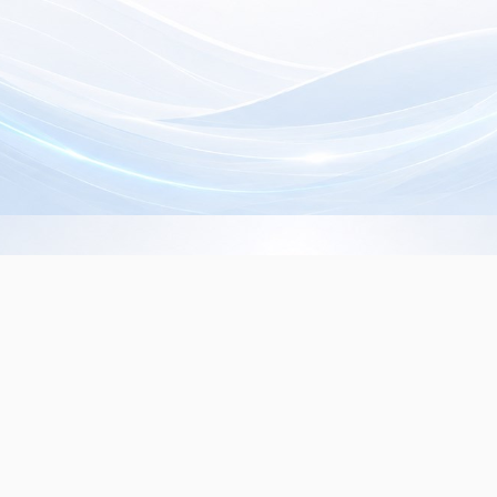
Info de Contacto
Dialer SRL
La Rioja 827, (1221ACF)
C.A.B.A. - Argentina
(+5411) 4932-3838