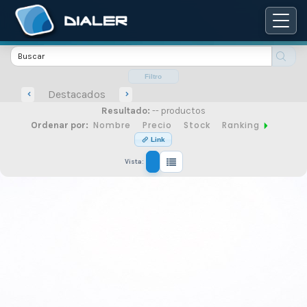
Catálogo
de
Filtro
Destacados
Resultado:
-- productos
productos
Nombre
Precio
Stock
Ranking
Ordenar por:
Link
Vista:
de
seguridad