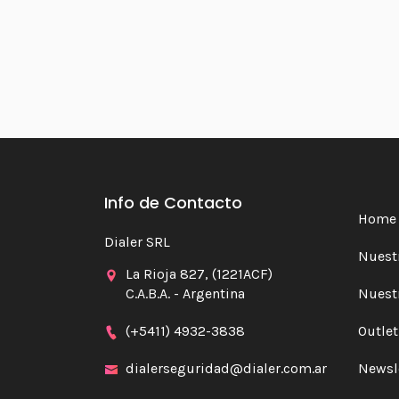
Info de Contacto
Home
Dialer SRL
Nuestr
La Rioja 827, (1221ACF)
C.A.B.A. - Argentina
Nuest
(+5411) 4932-3838
Outlet
dialerseguridad@dialer.com.ar
Newsl