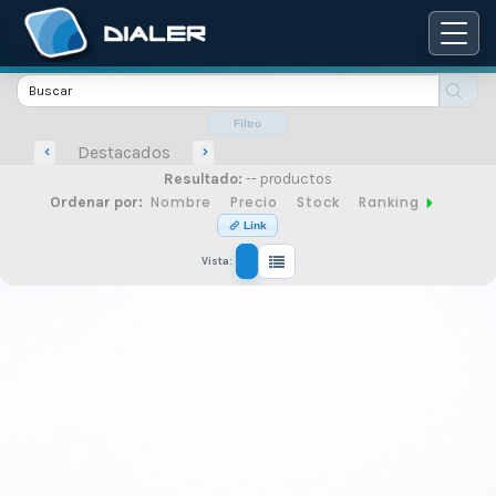
Catálogo
de
Filtro
Destacados
Resultado:
-- productos
productos
Nombre
Precio
Stock
Ranking
Ordenar por:
Link
Vista:
de
seguridad