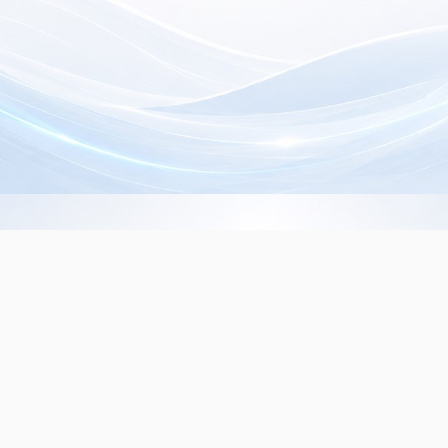
Info de Contacto
Dialer SRL
La Rioja 827, (1221ACF)
C.A.B.A. - Argentina
(+5411) 4932-3838