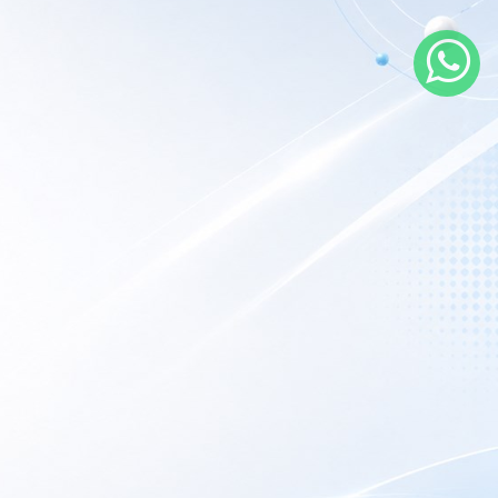
rarios de atención
 nuestro local
nes a Viernes:
9AM – 6PM
porte Técnico:
Las 24hs online.