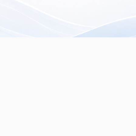
rista especializado en
servados.