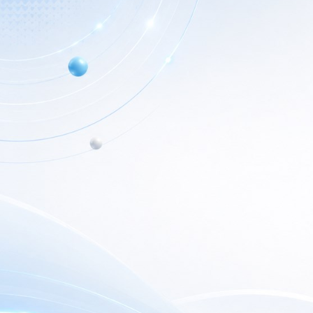
Info de Contacto
Home
Dialer SRL
Nuestr
La Rioja 827, (1221ACF)
C.A.B.A. - Argentina
Nuest
(+5411) 4932-3838
Outlet
dialerseguridad@dialer.com.ar
Newsl