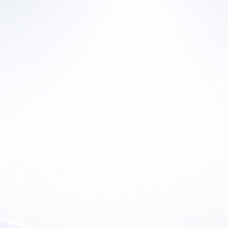
Ho
Home
En
a Historia
Productos
Lu
ras Marcas
Canal de YouTube
So
 de Ofertas
Contacto
etter
Soporte