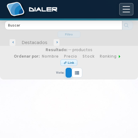
Catálogo
de
Filtro
Destacados
Resultado:
-- productos
productos
Nombre
Precio
Stock
Ranking
Ordenar por:
Link
Vista:
de
seguridad