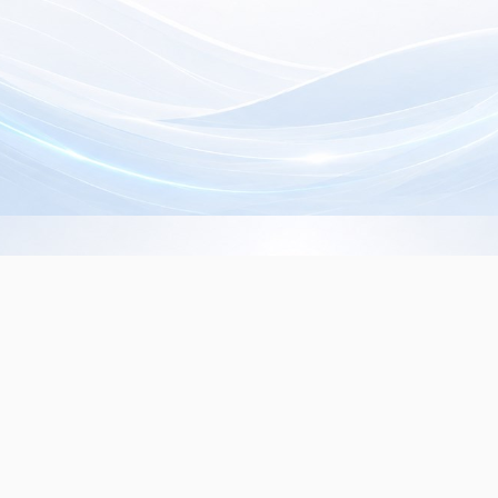
Info de Contacto
Dialer SRL
La Rioja 827, (1221ACF)
C.A.B.A. - Argentina
(+5411) 4932-3838