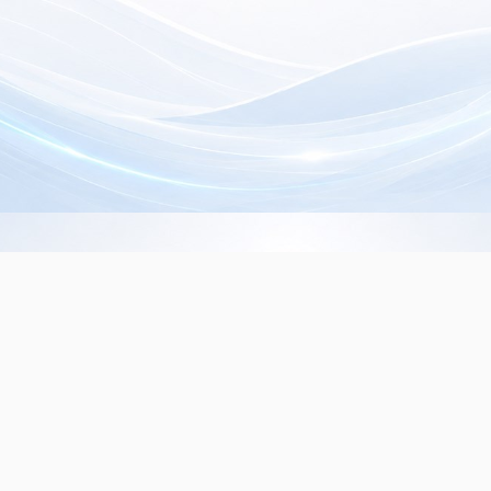
Info de Contacto
Dialer SRL
La Rioja 827, (1221ACF)
C.A.B.A. - Argentina
(+5411) 4932-3838