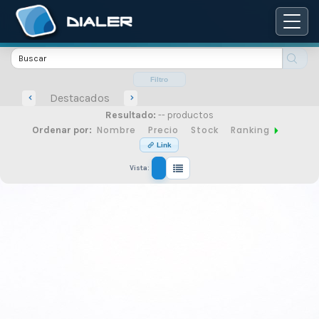
Catálogo
de
Filtro
Destacados
Resultado:
-- productos
productos
Nombre
Precio
Stock
Ranking
Ordenar por:
Link
Vista:
de
seguridad