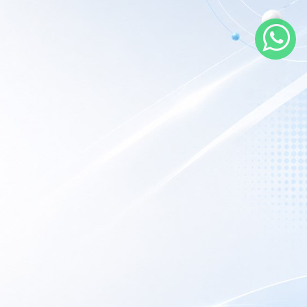
rarios de atención
 nuestro local
nes a Viernes:
9AM – 6PM
porte Técnico:
Las 24hs online.