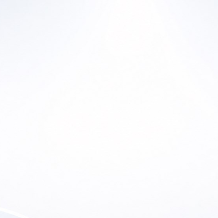
Ho
Home
En
a Historia
Productos
Lu
ras Marcas
Canal de YouTube
So
 de Ofertas
Contacto
etter
Soporte