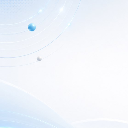
Info de Contacto
Home
Dialer SRL
Nuestr
La Rioja 827, (1221ACF)
C.A.B.A. - Argentina
Nuest
(+5411) 4932-3838
Outlet
dialerseguridad@dialer.com.ar
Newsl