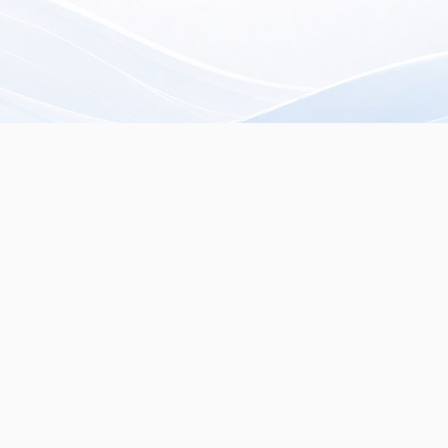
rista especializado en
servados.