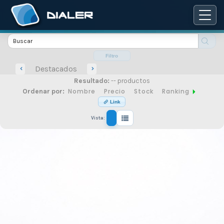
Catálogo
de
Filtro
Destacados
Resultado:
-- productos
productos
Nombre
Precio
Stock
Ranking
Ordenar por:
Link
Vista:
de
seguridad