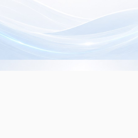
Info de Contacto
Dialer SRL
La Rioja 827, (1221ACF)
C.A.B.A. - Argentina
(+5411) 4932-3838