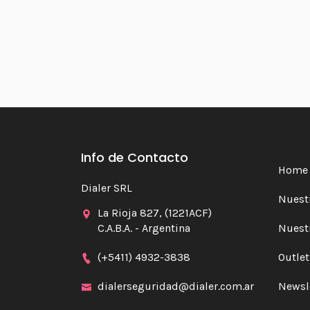
Info de Contacto
Home
Dialer SRL
Nuestr
La Rioja 827, (1221ACF)
C.A.B.A. - Argentina
Nuest
(+5411) 4932-3838
Outlet
dialerseguridad@dialer.com.ar
Newsl