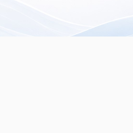
rista especializado en
servados.