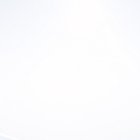
Ho
Home
En
a Historia
Productos
Lu
ras Marcas
Canal de YouTube
So
 de Ofertas
Contacto
etter
Soporte