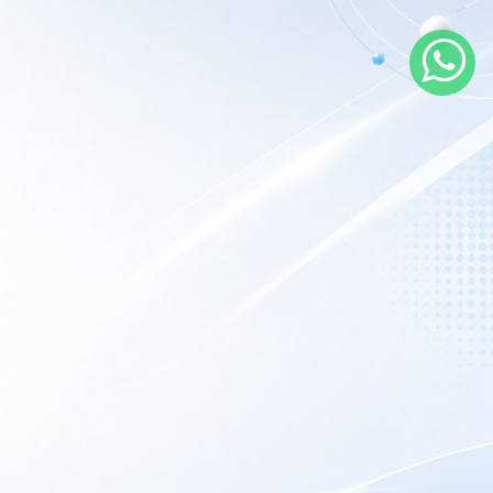
rarios de atención
 nuestro local
nes a Viernes:
9AM – 6PM
porte Técnico:
Las 24hs online.