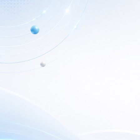
Info de Contacto
Home
Dialer SRL
Nuestr
La Rioja 827, (1221ACF)
C.A.B.A. - Argentina
Nuest
(+5411) 4932-3838
Outlet
dialerseguridad@dialer.com.ar
Newsl