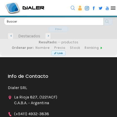
Filtro
Destacados
Resultado:
-- productos
Nombre
Precio
Stock
Ranking
Ordenar por:
Link
Info de Contacto
Dialer SRL
La Rioja 827, (1221ACF)
C.A.B.A. - Argentina
(+5411) 4932-3838