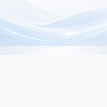
Info de Contacto
Dialer SRL
La Rioja 827, (1221ACF)
C.A.B.A. - Argentina
(+5411) 4932-3838