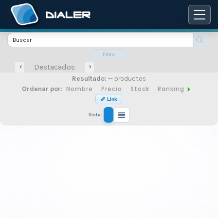
Catálogo
de
Filtro
Destacados
Resultado:
-- productos
productos
Nombre
Precio
Stock
Ranking
Ordenar por:
Link
Vista:
de
seguridad