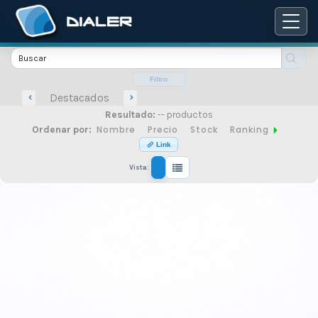
Catálogo
de
Filtro
Destacados
Resultado:
-- productos
productos
Nombre
Precio
Stock
Ranking
Ordenar por:
Link
Vista:
de
seguridad