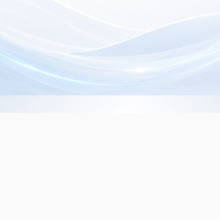
Info de Contacto
Dialer SRL
La Rioja 827, (1221ACF)
C.A.B.A. - Argentina
(+5411) 4932-3838