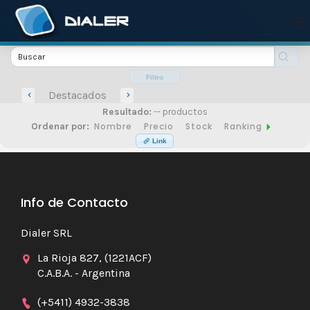
Filtro
Destacados
Resultado:
-- productos
Nombre
Precio
Stock
Ranking
Ordenar por:
Link
Info de Contacto
Dialer SRL
La Rioja 827, (1221ACF)
C.A.B.A. - Argentina
(+5411) 4932-3838