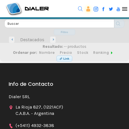
Filtro
Destacados
Resultado:
-- productos
Nombre
Precio
Stock
Ranking
Ordenar por:
Link
Info de Contacto
Dialer SRL
La Rioja 827, (1221ACF)
C.A.B.A. - Argentina
(+5411) 4932-3838