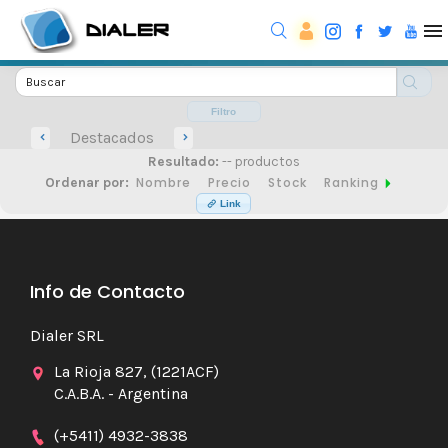
Filtro
Destacados
Resultado:
-- productos
Nombre
Precio
Stock
Ranking
Ordenar por:
Link
Info de Contacto
Dialer SRL
La Rioja 827, (1221ACF)
C.A.B.A. - Argentina
(+5411) 4932-3838