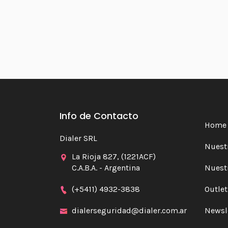
Info de Contacto
Home
Dialer SRL
Nuestr
La Rioja 827, (1221ACF)
C.A.B.A. - Argentina
Nuest
(+5411) 4932-3838
Outlet
dialerseguridad@dialer.com.ar
Newsl