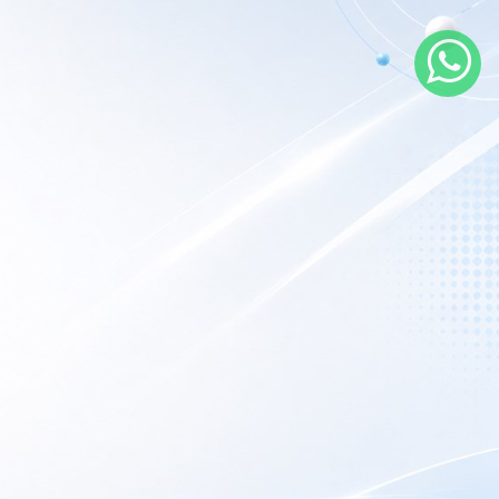
rarios de atención
 nuestro local
nes a Viernes:
9AM – 6PM
porte Técnico:
Las 24hs online.