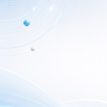
Info de Contacto
Home
Dialer SRL
Nuestr
La Rioja 827, (1221ACF)
C.A.B.A. - Argentina
Nuest
(+5411) 4932-3838
Outlet
dialerseguridad@dialer.com.ar
Newsl