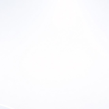
Ho
Home
En
a Historia
Productos
Lu
ras Marcas
Canal de YouTube
So
 de Ofertas
Contacto
etter
Soporte