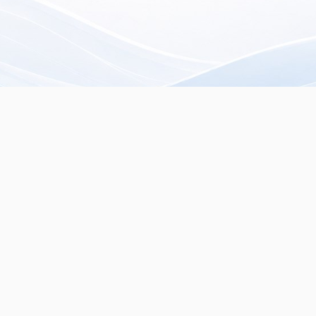
rista especializado en
servados.