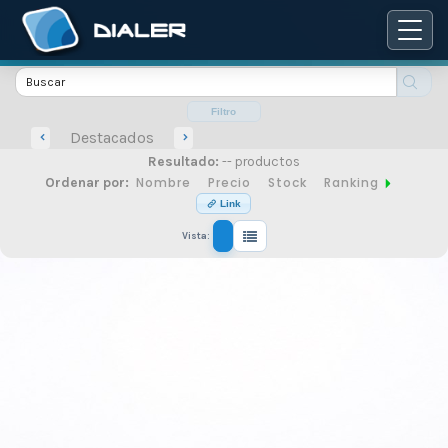
Catálogo
de
Filtro
Destacados
Resultado:
-- productos
productos
Nombre
Precio
Stock
Ranking
Ordenar por:
Link
Vista:
de
seguridad