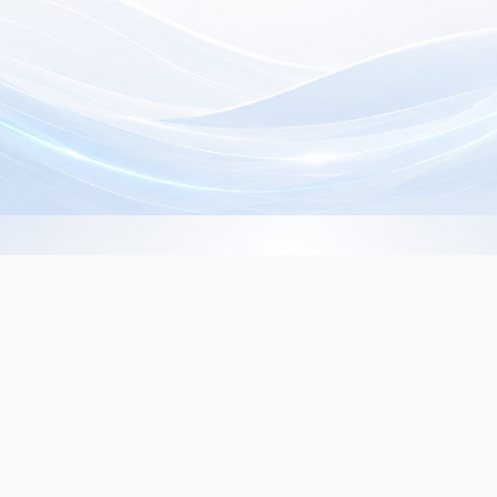
Info de Contacto
Dialer SRL
La Rioja 827, (1221ACF)
C.A.B.A. - Argentina
(+5411) 4932-3838