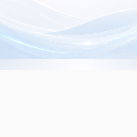
Info de Contacto
Dialer SRL
La Rioja 827, (1221ACF)
C.A.B.A. - Argentina
(+5411) 4932-3838