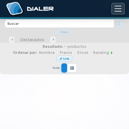
Catálogo
de
Filtro
Destacados
Resultado:
-- productos
productos
Nombre
Precio
Stock
Ranking
Ordenar por:
Link
Vista:
de
seguridad