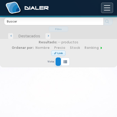
Catálogo
de
Filtro
Destacados
Resultado:
-- productos
productos
Nombre
Precio
Stock
Ranking
Ordenar por:
Link
Vista:
de
seguridad