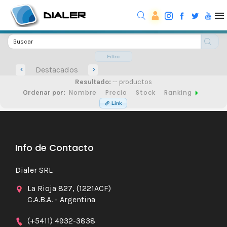
Filtro
Destacados
Resultado:
-- productos
Nombre
Precio
Stock
Ranking
Ordenar por:
Link
Info de Contacto
Dialer SRL
La Rioja 827, (1221ACF)
C.A.B.A. - Argentina
(+5411) 4932-3838