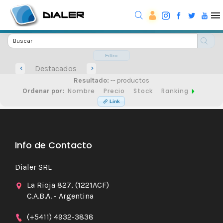
Filtro
Destacados
Resultado:
-- productos
Nombre
Precio
Stock
Ranking
Ordenar por:
Link
Info de Contacto
Dialer SRL
La Rioja 827, (1221ACF)
C.A.B.A. - Argentina
(+5411) 4932-3838