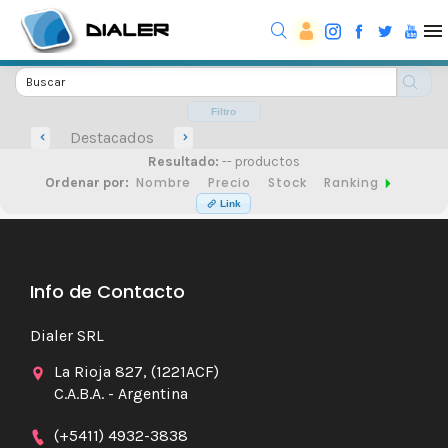
Filtro
Destacados
Resultado:
-- productos
Nombre
Precio
Stock
Ranking
Ordenar por:
Link
Info de Contacto
Dialer SRL
La Rioja 827, (1221ACF)
C.A.B.A. - Argentina
(+5411) 4932-3838