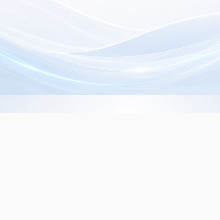
Info de Contacto
Dialer SRL
La Rioja 827, (1221ACF)
C.A.B.A. - Argentina
(+5411) 4932-3838