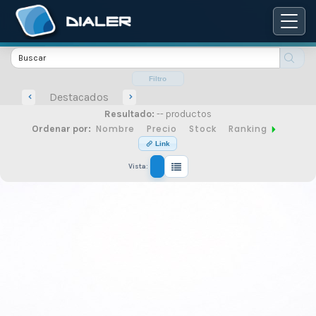
Catálogo
de
Filtro
Destacados
Resultado:
-- productos
productos
Nombre
Precio
Stock
Ranking
Ordenar por:
Link
Vista:
de
seguridad