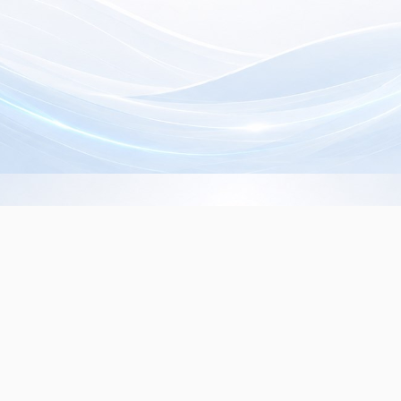
Info de Contacto
Dialer SRL
La Rioja 827, (1221ACF)
C.A.B.A. - Argentina
(+5411) 4932-3838