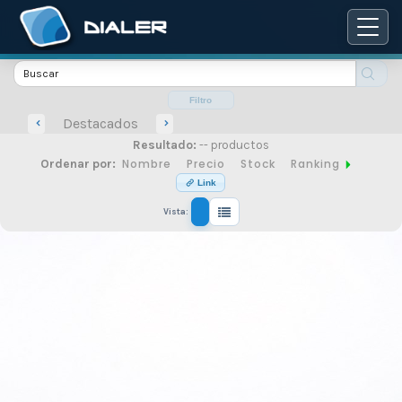
Catálogo
de
Filtro
Destacados
Resultado:
-- productos
productos
Nombre
Precio
Stock
Ranking
Ordenar por:
Link
Vista:
de
seguridad