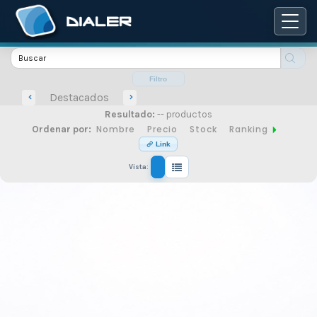
Catálogo
de
Filtro
Destacados
Resultado:
-- productos
productos
Nombre
Precio
Stock
Ranking
Ordenar por:
Link
Vista:
de
seguridad