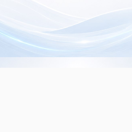
Info de Contacto
Dialer SRL
La Rioja 827, (1221ACF)
C.A.B.A. - Argentina
(+5411) 4932-3838