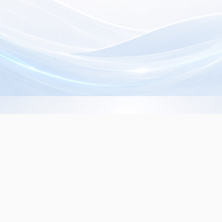
Info de Contacto
Dialer SRL
La Rioja 827, (1221ACF)
C.A.B.A. - Argentina
(+5411) 4932-3838