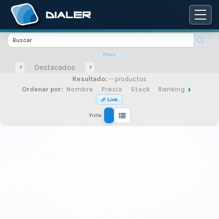
Catálogo
de
Filtro
Destacados
Resultado:
-- productos
productos
Nombre
Precio
Stock
Ranking
Ordenar por:
Link
Vista:
de
seguridad