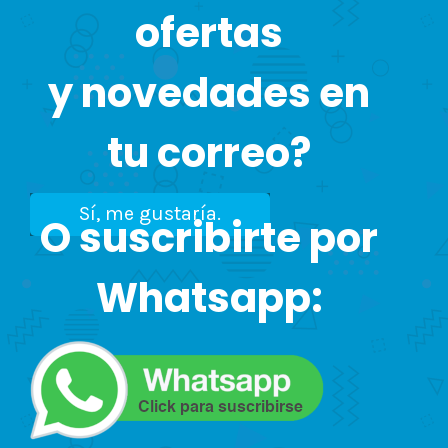
ofertas
y novedades en
tu correo?
Sí, me gustaría.
O suscribirte por
Whatsapp: