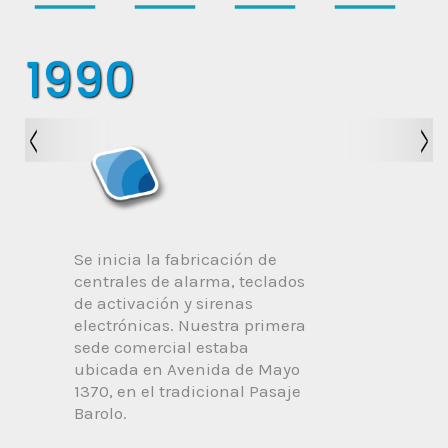
1998
2000
2003
2004
1990
2005
2006
2007
2008
2009
2010
2012
2014
2015
2016
2017
2018
2019
2020
Se inicia la fabricación de
centrales de alarma, teclados
de activación y sirenas
electrónicas. Nuestra primera
sede comercial estaba
ubicada en Avenida de Mayo
1370, en el tradicional Pasaje
Barolo.